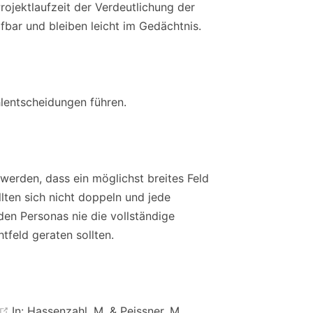
jektlaufzeit der Verdeutlichung der
ifbar und bleiben leicht im Gedächtnis.
lentscheidungen führen.
werden, dass ein möglichst breites Feld
lten sich nicht doppeln und jede
lden Personas nie die vollständige
tfeld geraten sollten.
(opens new window)
In: Hassenzahl, M. & Peissner, M.