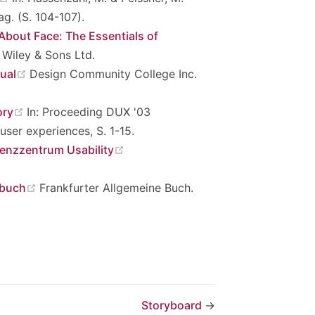
g. (S. 104-107).
About Face: The Essentials of
n Wiley & Sons Ltd.
(opens new window)
ual
Design Community College Inc.
(opens new window)
ory
In: Proceeding DUX '03
ser experiences, S. 1-15.
(opens new window)
enzzentrum Usability
ns new window)
(opens new window)
dbuch
Frankfurter Allgemeine Buch.
Storyboard
→