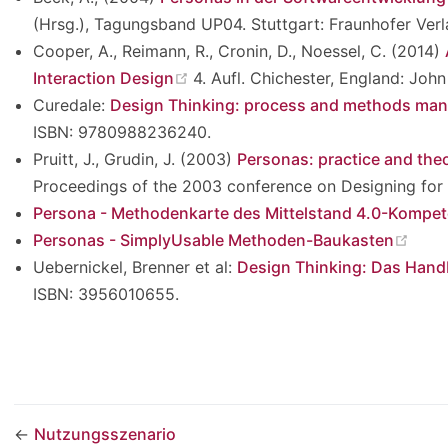
(Hrsg.), Tagungsband UP04. Stuttgart: Fraunhofer Verla
Cooper, A., Reimann, R., Cronin, D., Noessel, C. (2014)
(opens new window)
Interaction Design
4. Aufl. Chichester, England: Joh
Curedale:
Design Thinking: process and methods man
ISBN: 9780988236240.
Pruitt, J., Grudin, J. (2003)
Personas: practice and the
Proceedings of the 2003 conference on Designing for u
Persona - Methodenkarte des Mittelstand 4.0-Kompet
(ope
Personas - SimplyUsable Methoden-Baukasten
Uebernickel, Brenner et al:
Design Thinking: Das Han
ISBN: 3956010655.
←
Nutzungsszenario