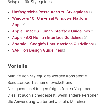
Beispiele für Styleguides:
(opens
Umfangreiche Ressourcen zu Styleguides
Windows 10- Universal Windows Platform
(opens new window)
Apps
(open
Apple - macOS Human Interface Guidelines
(opens ne
Apple - iOS Human Interface Guidelines
(ope
Android - Google's User Interface Guidelines
(opens new window)
SAP Fiori Design Guidelines
Vorteile
Mithilfe von Styleguides werden konsistente
Benutzeroberflächen entwickelt und
Designentscheidungen folgen festen Vorgaben.
Dies ist auch sichergestellt, wenn andere Personen
die Anwendung weiter entwickeln. Mit einem