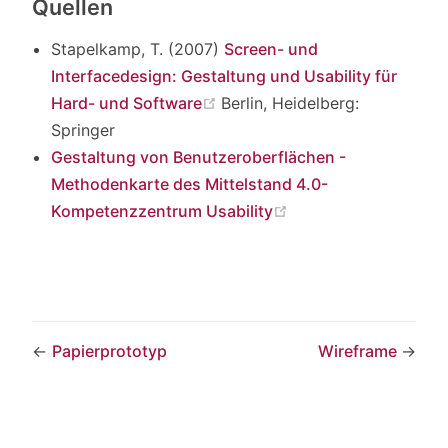
Quellen
Stapelkamp, T. (2007)
Screen- und
Interfacedesign: Gestaltung und Usability für
(opens new window)
Hard- und Software
Berlin, Heidelberg:
Springer
Gestaltung von Benutzeroberflächen -
Methodenkarte des Mittelstand 4.0-
(opens new window)
Kompetenzzentrum Usability
←
Papierprototyp
Wireframe
→