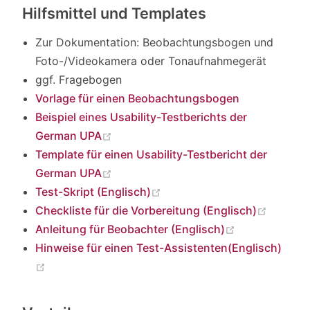
Hilfsmittel und Templates
Zur Dokumentation: Beobachtungsbogen und
Foto-/Videokamera oder Tonaufnahmegerät
ggf. Fragebogen
Vorlage für einen Beobachtungsbogen
Beispiel eines Usability-Testberichts der
(opens new window)
German UPA
Template für einen Usability-Testbericht der
(opens new window)
German UPA
(opens new window)
Test-Skript (Englisch)
(opens 
Checkliste für die Vorbereitung (Englisch)
(opens new w
Anleitung für Beobachter (Englisch)
Hinweise für einen Test-Assistenten(Englisch)
(opens new window)