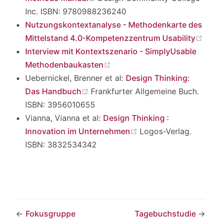
Inc. ISBN: 9780988236240
Nutzungskontextanalyse - Methodenkarte des
(ope
Mittelstand 4.0-Kompetenzzentrum Usability
Interview mit Kontextszenario - SimplyUsable
(opens new window)
Methodenbaukasten
Uebernickel, Brenner et al:
Design Thinking:
(opens new window)
Das Handbuch
Frankfurter Allgemeine Buch.
ISBN: 3956010655
Vianna, Vianna et al:
Design Thinking :
(opens new window)
Innovation im Unternehmen
Logos-Verlag.
ISBN: 3832534342
←
Fokusgruppe
Tagebuchstudie
→