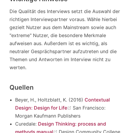
Die Qualität des Interviews setzt die Auswahl der
richtigen Interviewpartner voraus. Wähle hierbei
gezielt Nutzer aus dem Mainstream sowie auch
"extreme" Nutzer, die besondere Merkmale
aufweisen aus. Außerdem ist es wichtig, als
neutraler Gesprächspartner aufzutreten und die
Themen und Antworten im Interview nicht zu
werten.
Quellen
Beyer, H., Holtzblatt, K. (2016)
Contextual
(opens new window)
Design: Design for Life
San Francisco:
Morgan Kaufmann Publishers
Curedale:
Design Thinking: process and
(opens new window)
methods manual
Design Community College